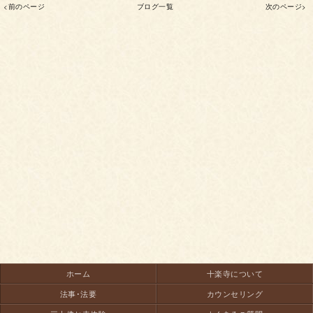
<前のページ
ブログ一覧
次のページ>
ホーム
十楽寺について
法事･法要
カウンセリング