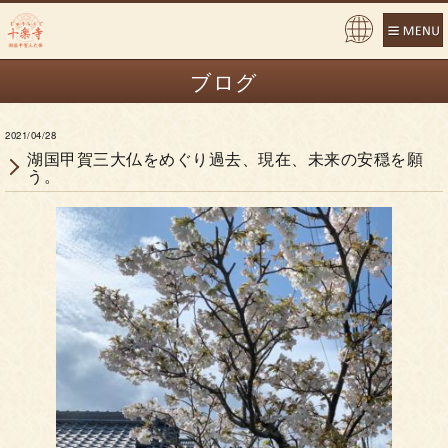
Pow
ered
ブログ
by
2021/04/28
湖国甲賀三大仏をめぐり過去、現在、未来の安穏を願
う。