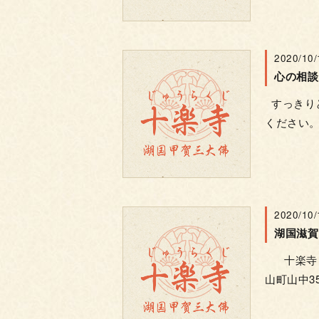
2020/10/
心の相談
すっきりと
ください。
2020/10/
十楽寺 電話
山町山中35