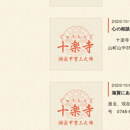
2020/10/
心の相談
十楽寺 電話
山町山中35
2020/10/
滋賀にあ
過去、現
号 0748