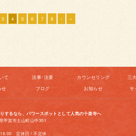
3
4
5
6
7
8
›
»
いて
法事･法要
カウンセリング
三
わせ
ブログ
お知らせ
サ
りするなら、パワースポットとして人気の十楽寺へ
滋賀県甲賀市土山町山中351
～16:00 定休日 / 不定休