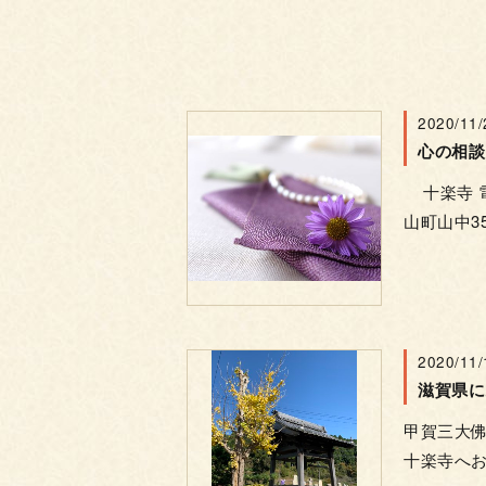
2020/11/
心の相談
十楽寺 電話
山町山中35
2020/11/
滋賀県に
甲賀三大佛
十楽寺へお