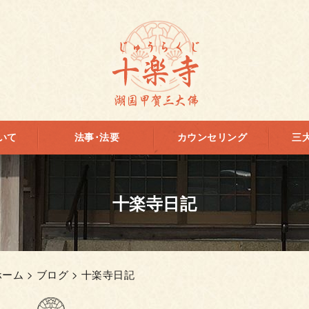
いて
法事･法要
カウンセリング
三
十楽寺日記
ホーム
>
ブログ
> 十楽寺日記