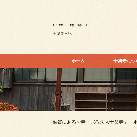
Select Language
▼
十楽寺日記
ホーム
十楽寺につ
滋賀にあるお寺「宗教法人十楽寺」｜