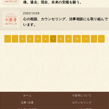
佛。過去、現在、未来の安穏を願う。
2020/12/08
心の相談、カウンセリング、法事相談にも取り組んで
います。
«
‹
3
4
5
6
7
8
9
10
11
›
»
ホーム
十楽寺について
法事･法要
カウンセリング